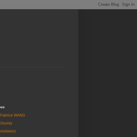
pos
Fabrice WANG
Grumly
mobiwizz