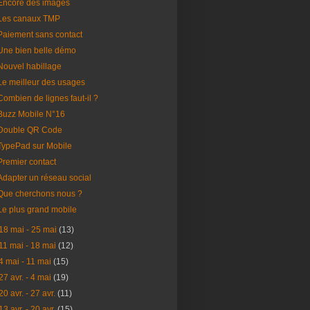
Encore des images
Les canaux TMP
Paiement sans contact
Une bien belle démo
Nouvel habillage
Le meilleur des usages
Combien de lignes faut-il ?
Buzz Mobile N°16
Double QR Code
TypePad sur Mobile
Premier contact
Adapter un réseau social
Que cherchons nous ?
Le plus grand mobile
18 mai - 25 mai
(13)
11 mai - 18 mai
(12)
4 mai - 11 mai
(15)
27 avr. - 4 mai
(19)
20 avr. - 27 avr.
(11)
13 avr. - 20 avr.
(15)