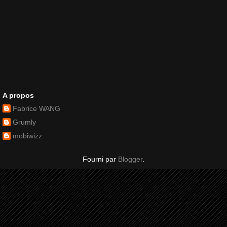
A propos
Fabrice WANG
Grumly
mobiwizz
Fourni par
Blogger
.