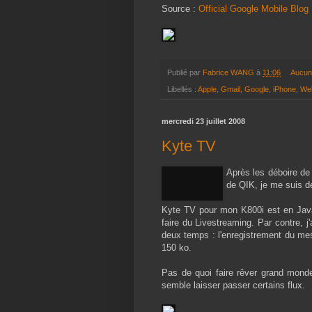
Source :
Official Google Mobile Blog
Publié par
Fabrice WANG
à
11:06
Aucun
Libellés :
Apple
,
Gmail
,
Google
,
iPhone
,
We
mercredi 23 juillet 2008
Kyte TV
Après les déboire de
de QIK, je me suis 
Kyte TV pour mon K800i est en Java. 
faire du Livestreaming. Par contre, j
deux temps : l'enregistrement du mes
150 ko.
Pas de quoi faire rêver grand mon
semble laisser passer certains flux.