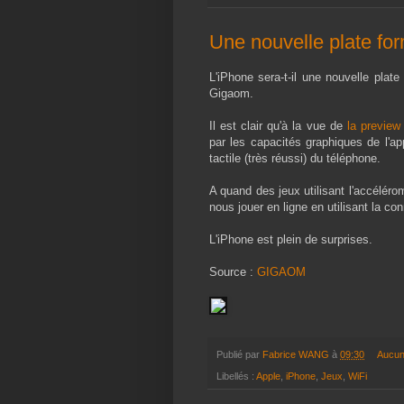
Une nouvelle plate for
L'iPhone sera-t-il une nouvelle plat
Gigaom.
Il est clair qu'à la vue de
la preview
par les capacités graphiques de l'ap
tactile (très réussi) du téléphone.
A quand des jeux utilisant l'accéléro
nous jouer en ligne en utilisant la co
L'iPhone est plein de surprises.
Source :
GIGAOM
Publié par
Fabrice WANG
à
09:30
Aucun
Libellés :
Apple
,
iPhone
,
Jeux
,
WiFi