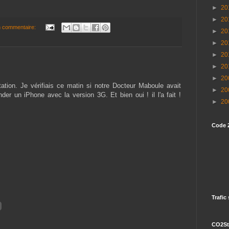
►
20
►
20
 commentaire:
►
20
►
20
►
20
►
20
►
20
ation. Je vérifiais ce matin si notre Docteur Maboule avait
►
20
der un iPhone avec la version 3G. Et bien oui ! il l'a fait !
►
20
Code 
Trafic
CO2St