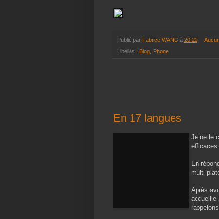
Publié par
Fabrice WANG
à
20:22
Aucun
Libellés :
Blog
,
iPhone
En 17 langues
Je ne le 
efficaces.
En répond
multi plat
Après avo
accueille 
rappelons