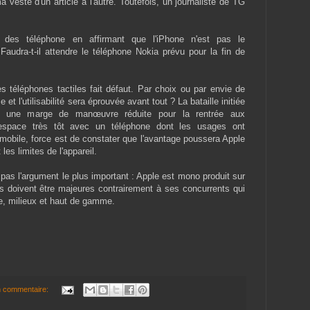
 veste d'un article à l'autre. Toutefois, un journaliste de TG
ie des téléphone en affirmant que l'iPhone n'est pas le
audra-t-il attendre le téléphone Nokia prévu pour la fin de
s téléphones tactiles fait défaut. Par choix ou par envie de
 et l'utilisabilité sera éprouvée avant tout ? La bataille initiée
se une marge de manœuvre réduite pour la rentrée aux
'espace très tôt avec un téléphone dont les usages ont
n mobile, force est de constater que l'avantage poussera Apple
es limites de l'appareil.
re pas l'argument le plus important : Apple est mono produit sur
ns doivent être majeures contrairement à ses concurrents qui
e, milieux et haut de gamme.
 commentaire: