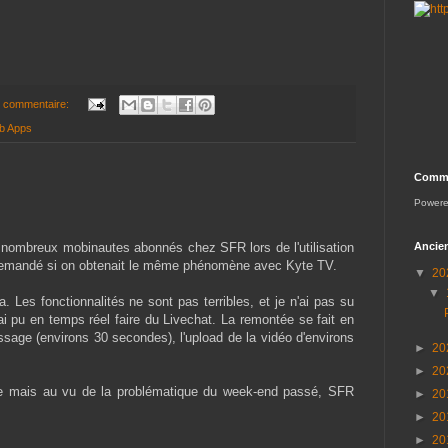
 commentaire:
b Apps
Comme
Power
 nombreux mobinautes abonnés chez SFR lors de l'utilisation
Ancien
demandé si on obtenait le même phénomène avec Kyte TV.
▼
20
▼
Les fonctionnalités ne sont pas terribles, et je n'ai pas su
'ai pu en temps réel faire du Livechat. La remontée se fait en
sage (environs 30 secondes), l'upload de la vidéo d'environs
►
20
►
20
de mais au vu de la problématique du week-end passé, SFR
►
20
►
20
►
20