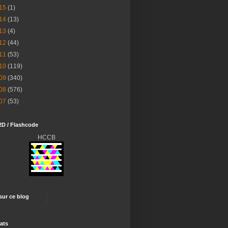
15
(1)
14
(13)
13
(4)
12
(44)
11
(53)
10
(119)
09
(340)
08
(576)
07
(53)
2D / Flashcode
HCCB
 sur ce blog
ats