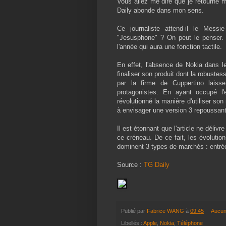
Vous allez me dire que je retourne ma
Daily abonde dans mon sens.
Ce journaliste attend-il le Mess
"Jesusphone" ? On peut le penser. F
l'année qui aura une fonction tactile.
En effet, l'absence de Nokia dans le
finaliser son produit dont la robustesse
par la firme de Cuppertino lais
protagonistes. En ayant occupé l
révolutionné la manière d'utiliser so
à envisager une version 3 repoussant l
Il est étonnant que l'article ne déliv
ce créneau. De ce fait, les évolutio
dominent 3 types de marchés : entré
Source :
TG Daily
Publié par
Fabrice WANG
à
09:45
Aucun
Libellés :
Apple
,
Nokia
,
Téléphone