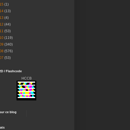
15
(1)
14
(13)
13
(4)
12
(44)
11
(53)
10
(119)
09
(340)
08
(576)
07
(53)
2D / Flashcode
HCCB
 sur ce blog
ats