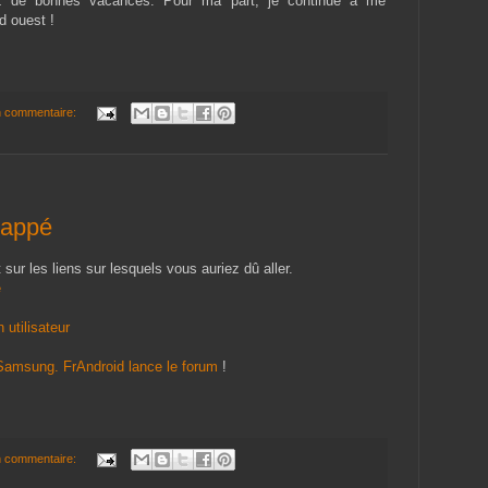
z de bonnes vacances. Pour ma part, je continue à me
d ouest !
 commentaire:
happé
 sur les liens sur lesquels vous auriez dû aller.
e
utilisateur
 Samsung. FrAndroid lance le forum
!
 commentaire: