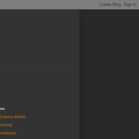
pos
Fabrice WANG
Grumly
mobiwizz