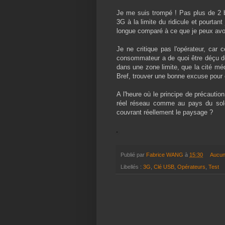
Je me suis trompé ! Pas plus de 2 b
3G à la limite du ridicule et pourtan
longue comparé à ce que je peux avoi
Je ne critique pas l'opérateur, car
consommateur a de quoi être déçu de 
dans une zone limite, que la cité mé
Bref, trouver une bonne excuse pour e
A l'heure où le principe de précaution
réel réseau comme au pays du sole
couvrant réellement le paysage ?
Publié par
Fabrice WANG
à
15:30
Aucun
Libellés :
3G
,
Clé USB
,
Opérateurs
,
Test