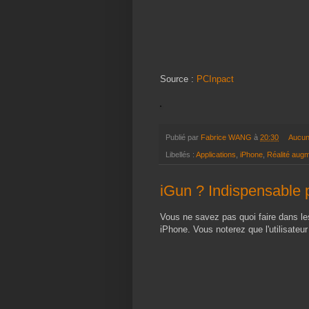
Source :
PCInpact
Publié par
Fabrice WANG
à
20:30
Aucun
Libellés :
Applications
,
iPhone
,
Réalité aug
iGun ? Indispensable
Vous ne savez pas quoi faire dans les
iPhone. Vous noterez que l'utilisateu