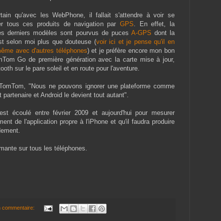
rtain qu'avec les WebPhone, il fallait s'attendre à voir se
er tous ces produits de navigation par
GPS
. En effet, la
des derniers modèles sont pourvus de puces
A-GPS
dont la
 est selon moi plus que douteuse (
voir ici et je pense qu'il en
ême avec d'autres téléphones
) et je préfère encore mon bon
Tom Go de première génération avec la carte mise à jour,
ooth sur le pare soleil et en route pour l'aventure.
 TomTom, "Nous ne pouvons ignorer une plateforme comme
partenaire et Android le devient tout autant".
st écoulé entre février 2009 et aujourd'hui pour mesurer
t de l'application propre à l'iPhone et qu'il faudra produire
dement.
rmante sur tous les téléphones.
 commentaire: