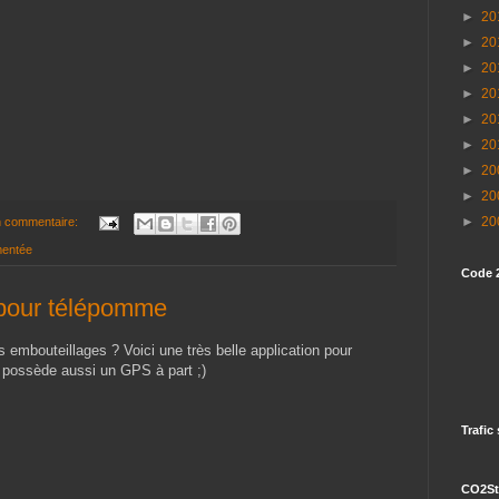
►
20
►
20
►
20
►
20
►
20
►
20
►
20
►
20
►
20
 commentaire:
mentée
Code 
 pour télépomme
 embouteillages ? Voici une très belle application pour
r possède aussi un GPS à part ;)
Trafic
CO2St