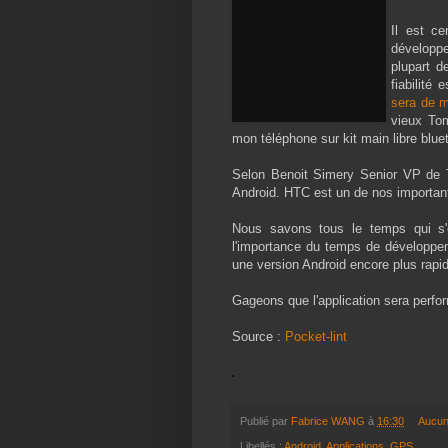
Il est ce
développ
plupart 
fiabilité
sera de m
vieux Tom
mon téléphone sur kit main libre bluet
Selon Benoit Simery Senior VP de
Android. HTC est un de nos important 
Nous savons tous le temps qui s'e
l'importance du temps de développemen
une version Android encore plus rapi
Gageons que l'application sera perfo
Source :
Pocket-lint
Publié par
Fabrice WANG
à
16:30
Aucun
Libellés :
Android
,
Applications
,
GPS