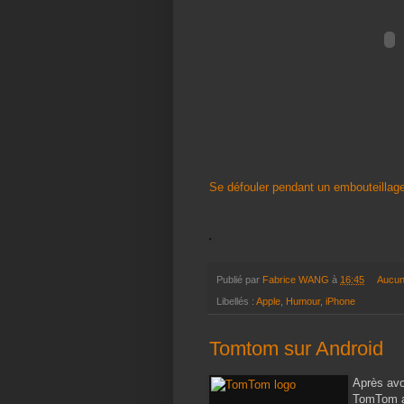
Se défouler pendant un embouteillag
Publié par
Fabrice WANG
à
16:45
Aucun
Libellés :
Apple
,
Humour
,
iPhone
Tomtom sur Android
Après avo
TomTom a