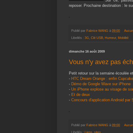
Sur ce, passe
reposer. Prochaine destination : le su
Publié par
Fabrice WANG
à
09:00
Aucun
Libellés :
3G
,
Clé USB
,
Humeur
,
Mobilité
dimanche 16 août 2009
Vous n'y avez pas éc
Petit retour sur la semaine écoulée et
-
HTC Dream Orange : enfin Cupcak
-
Démo de Google Wave sur iPhone
-
Un iPhone explose au visage de son 
-
Et de deux
-
Concours d'application Android par
Publié par
Fabrice WANG
à
09:00
Aucun
Libellés :
Liens
,
sites