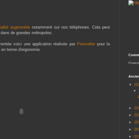
réalité augmentée
notamment sur nos téléphones. Cela peut
ge dans de grandes métropoles.
entée voici une application réalisée par
Presselite
pour la
ux en terme d'ergonomie.
Comme
Power
Ancien
▼
20
▼
►
20
►
20
►
20
►
20
►
20