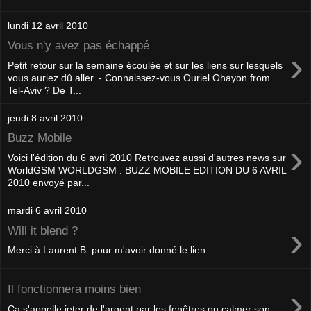
lundi 12 avril 2010
Vous n'y avez pas échappé
›
Petit retour sur la semaine écoulée et sur les liens sur lesquels
vous auriez dû aller. - Connaissez-vous Ouriel Ohayon from
Tel-Aviv ? De T...
jeudi 8 avril 2010
Buzz Mobile
›
Voici l'édition du 6 avril 2010 Retrouvez aussi d'autres news sur
WorldGSM WORLDGSM : BUZZ MOBILE EDITION DU 6 AVRIL
2010 envoyé par...
mardi 6 avril 2010
›
Will it blend ?
Merci à Laurent B. pour m'avoir donné le lien.
›
Il fonctionnera moins bien
Ça s'appelle jeter de l'argent par les fenêtres ou calmer son