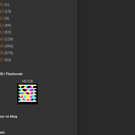
15
(1)
14
(13)
13
(4)
12
(44)
11
(53)
10
(119)
09
(340)
08
(576)
07
(53)
2D / Flashcode
HCCB
 sur ce blog
ats