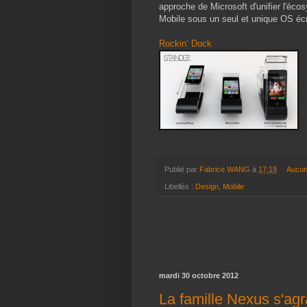
approche de Microsoft d'unifier l'éc
Mobile sous un seul et unique OS écri
Rockin’ Dock
Publié par
Fabrice WANG
à
17:19
Aucun
Libellés :
Design
,
Mobile
mardi 30 octobre 2012
La famille Nexus s'agr