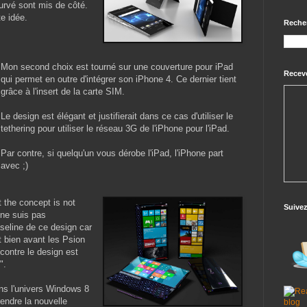
rvé sont mis de côté.
te idée.
Reche
Mon second choix est tourné sur une couverture pour iPad
Receve
qui permet en outre d'intégrer son iPhone 4. Ce dernier tient
grâce à l'insert de la carte SIM.
Le design est élégant et justifierait dans ce cas d'utiliser le
tethering pour utiliser le réseau 3G de l'iPhone pour l'iPad.
Par contre, si quelqu'un vous dérobe l'iPad, l'iPhone part
avec ;)
 the concept is not
Suive
 ne suis pas
eline de ce design car
 bien avant les Psion
 contre le design est
".
ans l'univers Windows 8
endre la nouvelle