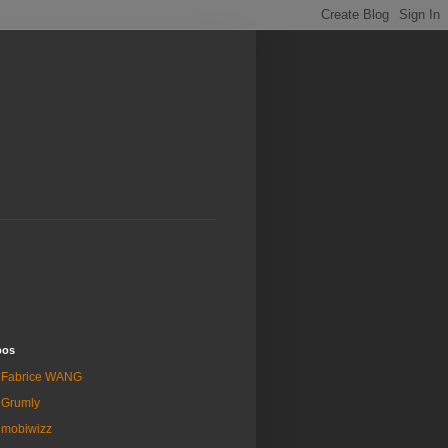
pos
Fabrice WANG
Grumly
mobiwizz