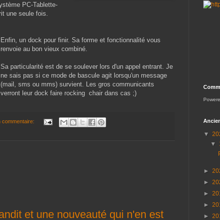
osystème PC-Tablette-
t une seule fois.
Enfin, un dock pour finir. Sa forme et fonctionnalité vous
renvoie au bon vieux combiné.
Sa particularité est de se soulever lors d'un appel entrant. Je
ne sais pas si ce mode de bascule agit lorsqu'un message
(mail, sms ou mms) survient. Les gros communicants
Comme
verront leur dock faire rocking chair dans cas ;)
Power
Ancien
 commentaire:
▼
20
▼
►
20
►
20
►
20
►
20
andit et une nouveauté qui n'en est
►
20