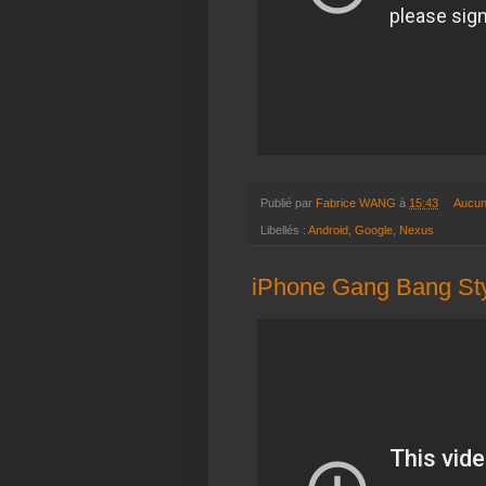
Publié par
Fabrice WANG
à
15:43
Aucun
Libellés :
Android
,
Google
,
Nexus
iPhone Gang Bang Sty