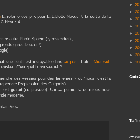
►
20
►
20
g
la refonte des prix pour la tablette Nexus 7, la sortie de la
►
20
LG Nexus 4.
►
20
►
20
ntre autre Photo Sphere (j'y reviendrai) ;
►
20
(prends garde Deezer !)
►
20
ogle)
►
20
it que l'outil est incroyable dans
ce post
. Euh...
Microsoft
►
20
 années. C'est quoi la nouveauté ?
Code 
prendre des vessies pour des lanternes ? ou "nous, c'est la
reprendre l'expression des Guignols).
t est gratuit (ou presque). Car ça permettra de mieux nous
onde moderne.
untain View
Trafic
CO2St