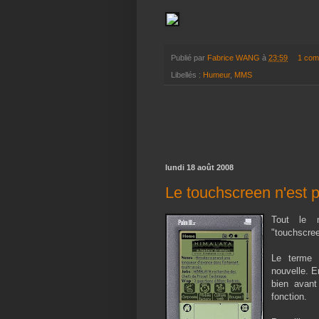
Publié par
Fabrice WANG
à
23:59
1 com
Libellés :
Humeur
,
MMS
lundi 18 août 2008
Le touchscreen n'est 
Tout le m
"touchscree
Le terme e
nouvelle. E
bien avant
fonction.