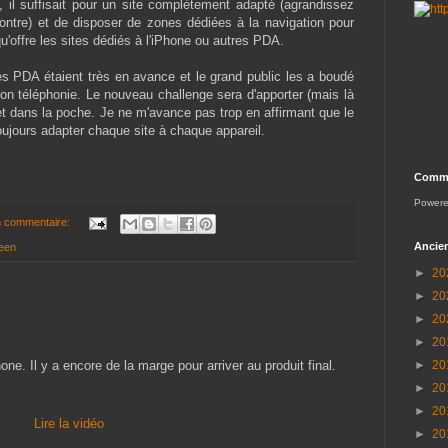
s, il suffisait pour un site complètement adapté (agrandissez
contre) et de disposer de zones dédiées à la navigation pour
qu'offre les sites dédiés à l'iPhone ou autres PDA.
les PDA étaient très en avance et le grand public les a boudé
ction téléphonie. Le nouveau challenge sera d'apporter (mais là
rnet dans la poche. Je ne m'avance pas trop en affirmant que le
toujours adapter chaque site à chaque appareil.
Comme
Power
 commentaire:
Ancien
een
►
20
►
20
►
20
►
20
one. Il y a encore de la marge pour arriver au produit final.
►
20
►
20
►
20
Lire la vidéo
►
20