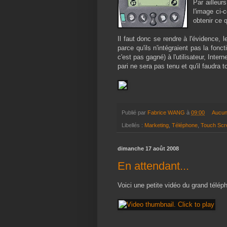
Par ailleur
l'image ci-
obtenir ce 
Il faut donc se rendre à l'évidence, 
parce qu'ils n'intégraient pas la fon
c'est pas gagné) à l'utilisateur, Inte
pari ne sera pas tenu et qu'il faudra 
Publié par
Fabrice WANG
à
09:00
Aucun
Libellés :
Marketing
,
Téléphone
,
Touch Scr
dimanche 17 août 2008
En attendant...
Voici une petite vidéo du grand téléph