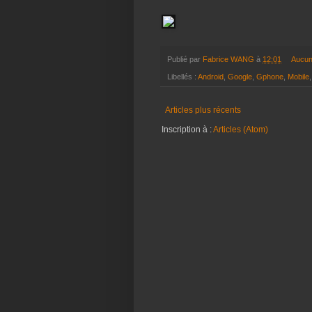
Publié par
Fabrice WANG
à
12:01
Aucun
Libellés :
Android
,
Google
,
Gphone
,
Mobile
Articles plus récents
Inscription à :
Articles (Atom)