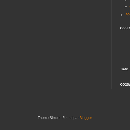
►
►
20
Code 
Trafic
CO2St
Thème Simple. Fourni par
Blogger
.