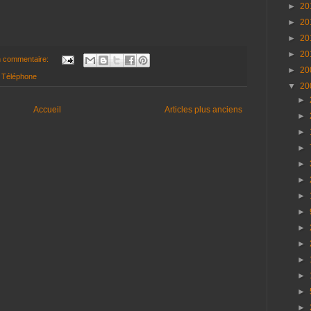
►
20
►
20
►
20
►
20
 commentaire:
►
20
,
Téléphone
▼
20
►
Accueil
Articles plus anciens
►
►
►
►
►
►
►
►
►
►
►
►
►