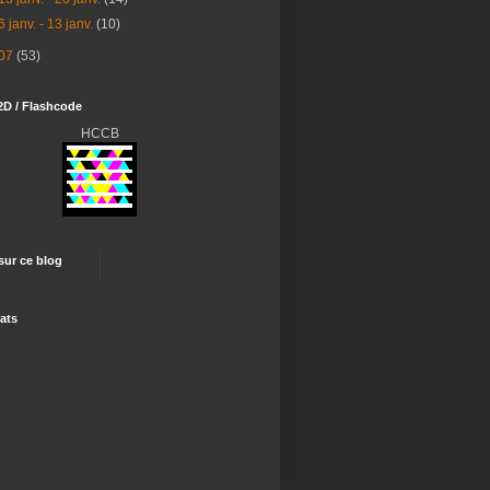
6 janv. - 13 janv.
(10)
07
(53)
2D / Flashcode
HCCB
 sur ce blog
ats