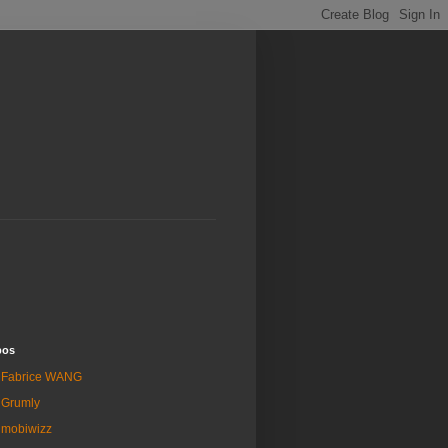
pos
Fabrice WANG
Grumly
mobiwizz