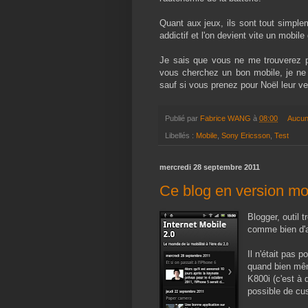
Quant aux jeux, ils sont tout simple
addictif et l'on devient vite un mobil
Je sais que vous ne me trouverez p
vous cherchez un bon mobile, je n
sauf si vous prenez pour Noël leur ve
Publié par
Fabrice WANG
à
08:00
Aucun
Libellés :
Mobile
,
Sony Ericsson
,
Test
mercredi 28 septembre 2011
Ce blog en version mo
Blogger, outil t
comme bien d'a
Il n'était pas 
quand bien mêm
K800i (c'est à 
possible de cu