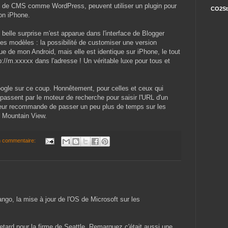
rs de CMS comme WordPress, peuvent utiliser un plugin pour
CO2St
ion iPhone.
 belle surprise m'est apparue dans l'interface de Blogger
es modèles : la possibilité de customiser une version
sue de mon Android, mais elle est identique sur iPhone, le tout
://m.xxxxx dans l'adresse ! Un véritable luxe pour tous et
oogle sur ce coup. Honnêtement, pour celles et ceux qui
passent par le moteur de recherche pour saisir l'URL d'un
e leur recommande de passer un peu plus de temps sur les
de Mountain View.
 commentaire:
o, la mise à jour de l'OS de Microsoft sur les
retard pour la firme de Seattle. Remarquez c'était aussi une