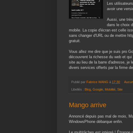
Les utilisateu
avoir une vers
Aussi, une très
dans le choix d
mobile. La copie d'écran est celle is
sans changer d'URL ou de mettre http
gratuit.
Vous allez me dire que je suis pro G
découvrent la richesse du web et qui 
site au lieu de la barre d'adresse, j
divers services offerts par la firme 
Publié par
Fabrice WANG
à
17:30
Aucun
Libellés :
Blog
,
Google
,
Mobilité
,
Site
Mango arrive
Annoncé depuis pas mal de mois, Mang
WindowsPhone débarque enfin.
Le multitâches est intégré ! Étrange 