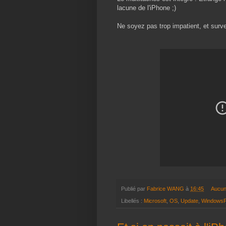
lacune de l'iPhone ;)
Ne soyez pas trop impatient, et survei
Publié par
Fabrice WANG
à
16:45
Aucun
Libellés :
Microsoft
,
OS
,
Update
,
Windows