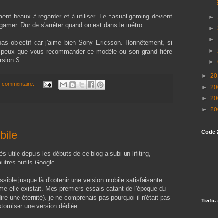
ment beaux à regarder et à utiliser. Le casual gaming devient
►
e gamer. Dur de s'arrêter quand on est dans le métro.
►
►
as objectif car j'aime bien Sony Ericsson. Honnêtement, si
►
e peux que vous recommander ce modèle ou son grand frère
rsion S.
►
►
20
 commentaire:
►
20
►
20
►
20
bile
Code 
rès utile depuis les débuts de ce blog a subi un lifiting,
utres outils Google.
possible jusque là d'obtenir une version mobile satisfaisante,
e elle existait. Mes premiers essais datant de l'époque du
dire une éternité), je ne comprenais pas pourquoi il n'était pas
Trafic
stomiser une version dédiée.