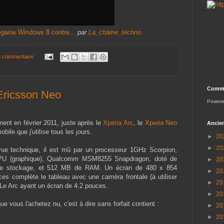
gaine Windows 8 contre...
par
La_chaine_techno
 commentaire:
Comme
Ericsson Neo
Power
ment en février 2011, juste après le
Xperia Arc
, le
Xperia Neo
Ancien
bile que j'utilise tous les jours.
►
20
►
20
vue technique, il est mû par un processeur 1GHz Scorpion,
PU (graphique), Qualcomm MSM8255 Snapdragon, doté de
►
20
le stockage, et 512 MB de RAM. Un écran de 480 x 854
►
20
ces complète le tableau avec une caméra frontale (à utiliser
►
20
Le Arc ayant un écran de 4.2 pouces.
►
20
que vous l'achetez nu, c'est à dire sans forfait contient :
►
20
►
20