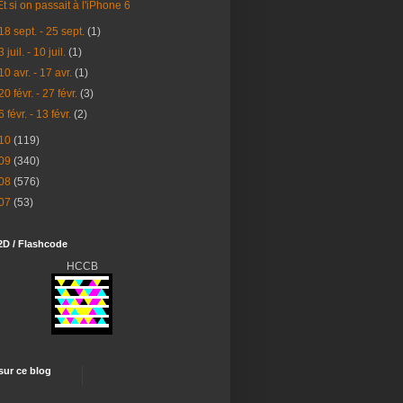
Et si on passait à l'iPhone 6
18 sept. - 25 sept.
(1)
3 juil. - 10 juil.
(1)
10 avr. - 17 avr.
(1)
20 févr. - 27 févr.
(3)
6 févr. - 13 févr.
(2)
10
(119)
09
(340)
08
(576)
07
(53)
2D / Flashcode
HCCB
 sur ce blog