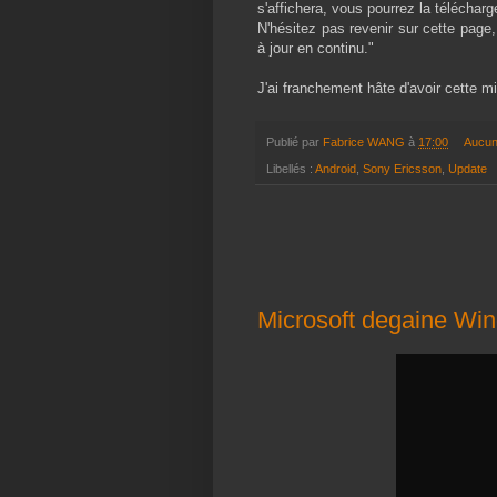
s'affichera, vous pourrez la télécharg
N'hésitez pas revenir sur cette page
à jour en continu."
J'ai franchement hâte d'avoir cette m
Publié par
Fabrice WANG
à
17:00
Aucun
Libellés :
Android
,
Sony Ericsson
,
Update
Microsoft degaine Win