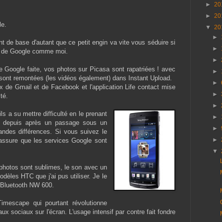
►
20
►
20
le.
▼
20
►
de base d'autant que ce petit engin va vite vous séduire si
►
es de Google comme moi.
►
 Google faite, vos photos sur Picasa sont rapatriées ! avec
►
s sont remontées (les vidéos également) dans Instant Upload.
►
 de Gmail et de Facebook et l'application Life contact mise
►
té.
►
s a su mettre difficulté en le prenant
►
he depuis après un passage sous un
►
randes différences. Si vous suivez le
►
 assure que les services Google sont
▼
photos sont sublimes, le son avec un
èles HTC que j'ai pus utiliser. Je le
 Bluetooth NW 600.
mescape qui pourtant révolutionne
x sociaux sur l'écran. L'usage intensif par contre fait fondre