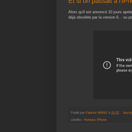
Et si on passait à l'iP
Alors qu'il est annoncé 10 jours après
déjà obsolète par la version 6... ou pa
Publié par
Fabrice WANG
à
15:22
Aucun
Libellés :
Humour
,
iPhone