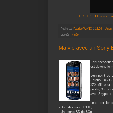
JTECH 63 : Microsoft de
Publié par
Fabrice WANG
à
15:06
Aucun
Libellés :
Vidéo
Ma vie avec un Sony 
Sorti théorique
est devenu le mo
D'un point de 
Adreno 205 G
320 MB pour 
pixels, 3.7 pou
avec Skype !). 
Le coffret, lors
- Un câble mini HDMI ;
- Une carte SD de 8Go ;