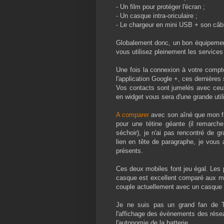
- Un film pour protéger l'écran ;
- Un casque intra-oriculaire ;
- Le chargeur en mini USB + son câb
Globalement donc, un bon équipement 
vous utilisez pleinement les servic
Une fois la connexion à votre compte
l'application Google +, ces dernière
Vos contacts sont jumelés avec ceux
en widget vous sera d'une grande utili
A comparer
avec son aîné que mon fil
pour une tétine géante (il remarc
séchoir), je n'ai pas rencontré de g
lien en tête de paragraphe, je vous
présents.
Ces deux mobiles font jeu égal. Les 
casque est excellent comparé aux mod
couple actuellement avec un casque
Je ne suis pas un grand fan de Ti
l'affichage des évènements des réseau
l'autonomie de la batterie.