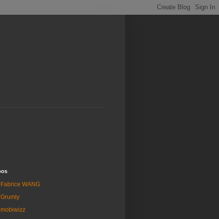
pos
Fabrice WANG
Grumly
mobiwizz