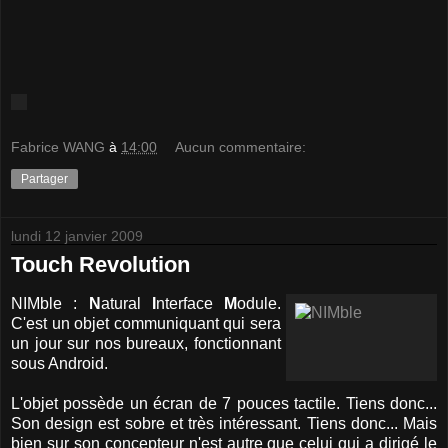
Fabrice WANG
à
14:00
Aucun commentaire:
Partager
lundi 12 janvier 2009
Touch Revolution
NIMble :
N
atural
I
nterface
M
odule.
C'est un objet communiquant qui sera
un jour sur nos bureaux, fonctionnant
sous Android.
L'objet possède un écran de 7 pouces tactile. Tiens donc...
Son design est sobre et très intéressant. Tiens donc... Mais
bien sur son concepteur n'est autre que celui qui a dirigé le