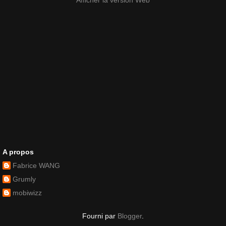
Afficher la version Web
A propos
Fabrice WANG
Grumly
mobiwizz
Fourni par
Blogger
.