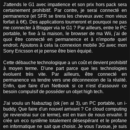
J'attends le G1 avec impatience et son prix hors pack sera
certainement prohibitif. Par contre, je serai connecté en
permanence (et SFR se tirera les cheveux avec mon vieux
forfait à 6€). Des applications tourneront et pourquoi ne pas
me connecter à Blogger via le G1 ? Par ailleurs, entre le PC
portable, le fixe à la maison, le browser de ma Wii, j'ai de
quoi être connecté en permanence et à n'importe quel
endroit. Ajoutons à cela la connexion mobile 3G avec mon
Sony Ericsson et je pense être bien équipé.
Cette débauche technologique a un coût et devient prohibitif
à moyen terme. D'une part parce que les technologies
évoluent très vite. Par ailleurs, être connecté en
permanence va tendre vers une déconnexion de la réalité.
Enfin, que faire d'un Netbook si ce n'est d'assouvir ce
besoin compulsif de posséder un objet high tech.
J'ai voulu un Nabaztag (ok j'en ai 3), un PC portable, un i-
buddy. Que faire d'un nouvel arrivant ? Ce cloud computing
(je reviendrai sur ce terme), est en train de nous envahir. Il
crée un eco système totalement désespérant et le profane
en informatique ne sait que choisir. Je vous l'avoue, je suis