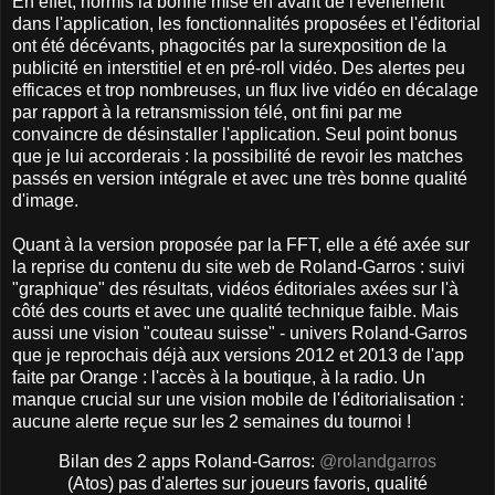
En effet, hormis la bonne mise en avant de l'évènement
dans l'application, les fonctionnalités proposées et l'éditorial
ont été décévants, phagocités par la surexposition de la
publicité en interstitiel et en pré-roll vidéo. Des alertes peu
efficaces et trop nombreuses, un flux live vidéo en décalage
par rapport à la retransmission télé, ont fini par me
convaincre de désinstaller l'application. Seul point bonus
que je lui accorderais : la possibilité de revoir les matches
passés en version intégrale et avec une très bonne qualité
d'image.
Quant à la version proposée par la FFT, elle a été axée sur
la reprise du contenu du site web de Roland-Garros : suivi
"graphique" des résultats, vidéos éditoriales axées sur l'à
côté des courts et avec une qualité technique faible. Mais
aussi une vision "couteau suisse" - univers Roland-Garros
que je reprochais déjà aux versions 2012 et 2013 de l'app
faite par Orange : l'accès à la boutique, à la radio. Un
manque crucial sur une vision mobile de l'éditorialisation :
aucune alerte reçue sur les 2 semaines du tournoi !
Bilan des 2 apps Roland-Garros:
@rolandgarros
(Atos) pas d'alertes sur joueurs favoris, qualité