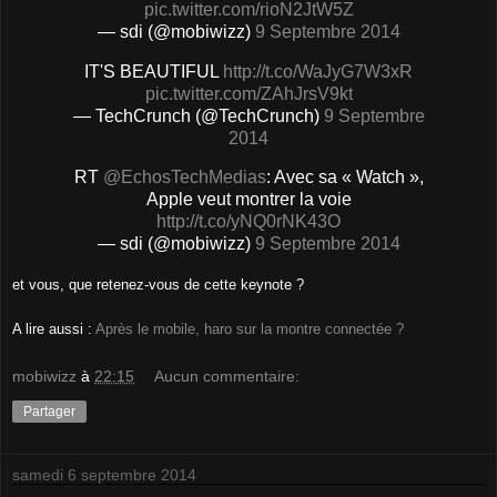
pic.twitter.com/rioN2JtW5Z
— sdi (@mobiwizz)
9 Septembre 2014
IT'S BEAUTIFUL
http://t.co/WaJyG7W3xR
pic.twitter.com/ZAhJrsV9kt
— TechCrunch (@TechCrunch)
9 Septembre
2014
RT
@EchosTechMedias
: Avec sa « Watch »,
Apple veut montrer la voie
http://t.co/yNQ0rNK43O
— sdi (@mobiwizz)
9 Septembre 2014
et vous, que retenez-vous de cette keynote ?
A lire aussi :
Après le mobile, haro sur la montre connectée ?
mobiwizz
à
22:15
Aucun commentaire:
Partager
samedi 6 septembre 2014