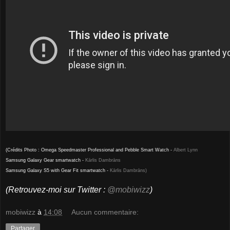
(Crédits Photo :
Omega Speedmaster Professional and Pebble Smart Watch -
Albert Lynn
Samsung Galaxy Gear smartwatch
-
Kārlis Dambrāns
Samsung Galaxy S5 with Gear Fit smartwatch
-
Kārlis Dambrāns)
(Retrouvez-moi sur Twitter :
@mobiwizz
)
mobiwizz
à
14:08
Aucun commentaire:
Partager