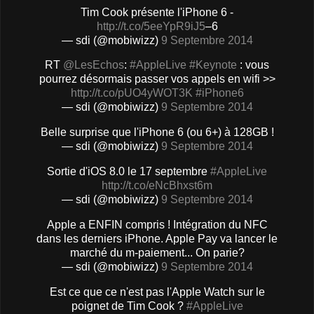
Tim Cook présente l'iPhone 6 -
http://t.co/5eeYpR9iJ5
–6
— sdi (@mobiwizz)
9 Septembre 2014
RT
@LesEchos
:
#AppleLive
#Keynote
: vous
pourrez désormais passer vos appels en wifi >>
http://t.co/pUO4yWOT3K
#iPhone6
— sdi (@mobiwizz)
9 Septembre 2014
Belle surprise que l'iPhone 6 (ou 6+) à 128GB !
— sdi (@mobiwizz)
9 Septembre 2014
Sortie d'iOS 8.0 le 17 septembre
#AppleLive
http://t.co/eNcBhxst6m
— sdi (@mobiwizz)
9 Septembre 2014
Apple a ENFIN compris ! Intégration du NFC
dans les derniers iPhone. Apple Pay va lancer le
marché du m-paiement... On parie?
— sdi (@mobiwizz)
9 Septembre 2014
Est ce que ce n'est pas l'Apple Watch sur le
poignet de Tim Cook ?
#AppleLive