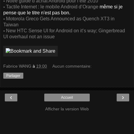
-
Notre guide d’achat Android pour l’été 2010
-
Tactile Internet : le mobile Android d’Orange
même si je
pense que le titre n'est pas bon.
-
Motorola Greco Gets Announced as Quench XT3 in
Taiwan
-
New HTC Sense UI for Android on it’s way; Gingerbread
UI overhaul not an issue
Fabrice WANG
à
19:00
Aucun commentaire:
Partager
‹
›
Accueil
Afficher la version Web