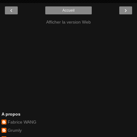
‹
›
Accueil
Afficher la version Web
A propos
Fabrice WANG
Grumly