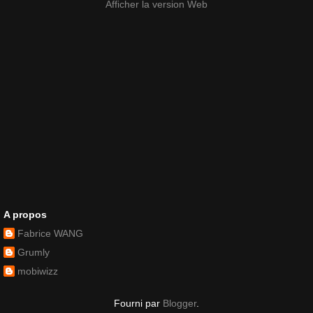
Afficher la version Web
A propos
Fabrice WANG
Grumly
mobiwizz
Fourni par
Blogger
.