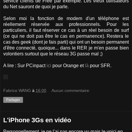
service clients de Free par exemple. Les vieux utilisateurs
du Net sauront de quoi je parle.
Selon moi la fonction de modem d'un téléphone est
réellement réservée aux professionnels. Pour les
particuliers, il faut réserver ce cas à un réel besoin de surf
(ce qui ne doit pas être le cas en permanence). Restera le
cas des geek (dont je fais parti) qui ont un besoin permanent
d'être connecté, quoique... dans le RER je m'en passe bien
volontiers surtout que le réseau 3G passe mal ;)
A lire : Sur PCinpact
ici
pour Orange et
là
pour SFR.
Fabrice WANG
à
16:00
Aucun commentaire:
Partager
L'iPhone 3Gs en vidéo
Personnellement, je ne l'ai pas encore vu mais le voici en