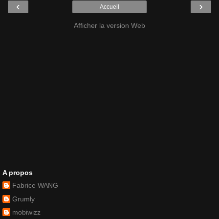
‹
›
Accueil
Afficher la version Web
A propos
Fabrice WANG
Grumly
mobiwizz