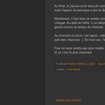
Au final, et j'avoue avoir basculé m
mais l'aspect économique a pris le d
Maintenant, il faut bien se rendre c
changer. Au delà de l'offre, il va fall
grand comme au temps de l'Internet.
Au moment où j'écris ces lignes, s'ab
parti des chanceux ;). En tout cas, l'
Free ne nous rendra pas plus mobile q
et ça c'est le plus important.
Publié par
Fabrice WANG
à
10:40
Aucun
Libellés :
Free Mobile
Articles plus récents