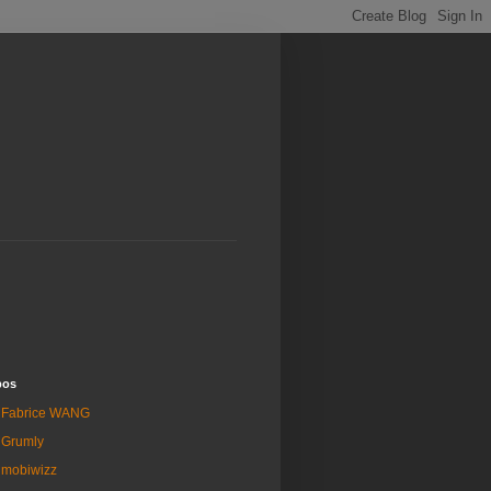
pos
Fabrice WANG
Grumly
mobiwizz