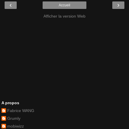
‹
›
Accueil
Afficher la version Web
A propos
Fabrice WANG
Grumly
mobiwizz