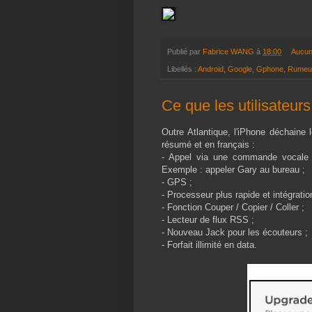
Publié par
Fabrice WANG
à
18:00
Aucun
Libellés :
Android
,
Google
,
Gphone
,
Rumeu
Ce que les utilisateur
Outre Atlantique, l'iPhone déchaine
résumé et en français :
- Appel via une commande vocale et
Exemple : appeler Gary au bureau ;
- GPS ;
- Processeur plus rapide et intégrati
- Fonction Couper / Copier / Coller ;
- Lecteur de flux RSS ;
- Nouveau Jack pour les écouteurs ;
- Forfait illimité en data.