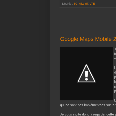
Libellés :
3G
,
ATandT
,
LTE
Google Maps Mobile 2
J
t
v
L
d
p
l
p
p
E
qui ne sont pas implémentées sur la
Je vous invite donc à regarder cette p