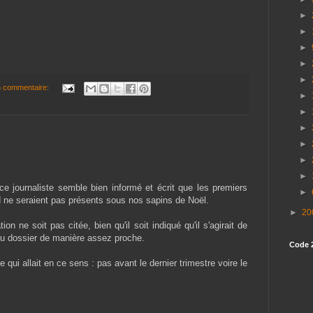
►
►
►
►
►
 commentaire:
►
►
►
►
►
►
journaliste semble bien informé et écrit que les premiers
►
 ne seraient pas présents sous nos sapins de Noël.
►
20
n ne soit pas citée, bien qu'il soit indiqué qu'il s'agirait de
u dossier de manière assez proche.
Code 
qui allait en ce sens : pas avant le dernier trimestre voire le