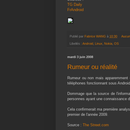
TG Daily
FrAndroid
Publié par
Fabrice WANG
à
10:30
Aucun
Libellés :
Android
,
Linux
,
Nokia
,
OS
mardi 3 juin 2008
Rumeur ou réalité
Rumeur ou non mais apparemment ce 
téléphones fonctionnant sous Android
Dommage que la source de l'informatio
personnes ayant une connaissance d
Cela confirmerait ma première analyse 
premier de l'année 2009.
Source :
The Street.com