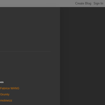
pos
Fabrice WANG
Grumly
mobiwizz