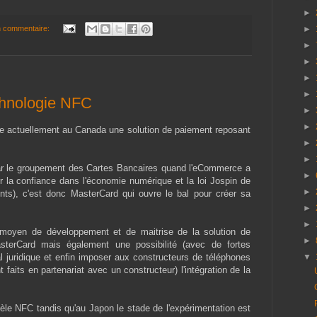
►
 commentaire:
►
►
►
►
►
chnologie NFC
►
►
este actuellement au Canada une solution de paiement reposant
►
►
ar le groupement des Cartes Bancaires quand l'eCommerce a
►
ur la confiance dans l'économie numérique et la loi Jospin de
►
nts), c'est donc MasterCard qui ouvre le bal pour créer sa
►
►
un moyen de développement et de maitrise de la solution de
►
terCard mais également une possibilité (avec de fortes
nal juridique et enfin imposer aux constructeurs de téléphones
▼
faits en partenariat avec un constructeur) l'intégration de la
èle NFC tandis qu'au Japon le stade de l'expérimentation est