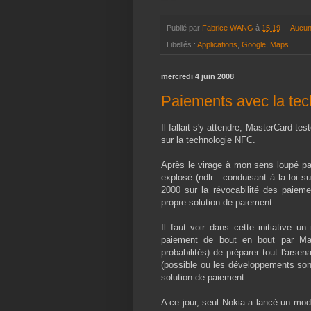
Publié par
Fabrice WANG
à
15:19
Aucun
Libellés :
Applications
,
Google
,
Maps
mercredi 4 juin 2008
Paiements avec la te
Il fallait s'y attendre, MasterCard t
sur la technologie NFC.
Après le virage à mon sens loupé p
explosé (ndlr : conduisant à la loi s
2000 sur la révocabilité des paieme
propre solution de paiement.
Il faut voir dans cette initiative 
paiement de bout en bout par Mas
probabilités) de préparer tout l'arse
(possible ou les développements sont 
solution de paiement.
A ce jour, seul Nokia a lancé un mod