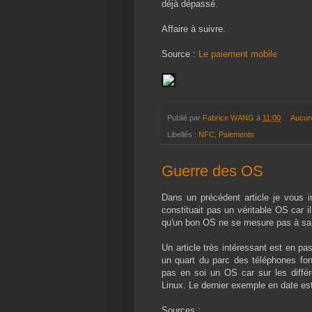
déjà dépassé.
Affaire à suivre.
Source :
Le paiement mobile
Publié par
Fabrice WANG
à
11:00
Aucun
Libellés :
NFC
,
Paiements
Guerre des OS
Dans un précédent article je vous i
constituait pas un véritable OS car i
qu'un bon OS ne se mesure pas à sa 
Un article très intéressant est en pa
un quart du parc des téléphones fon
pas en soi un OS car sur les différe
Linux. Le dernier exemple en date est 
Sources :