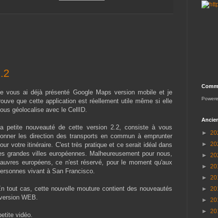
.2
Comme
e vous ai déjà présenté Google Maps version mobile et je
Power
rouve que cette application est réellement utile même si elle
ous géolocalise avec le CellID.
Ancien
a petite nouveauté de cette version 2.2, consiste à vous
►
20
onner les direction des transports en commun à emprunter
►
20
our votre itinéraire. C'est très pratique et ce serait idéal dans
es grandes villes européennes. Malheureusement pour nous,
►
20
auvres européens, ce n'est réservé, pour le moment qu'aux
►
20
ersonnes vivant à San Francisco.
►
20
n tout cas, cette nouvelle mouture contient des nouveautés
►
20
 version WEB.
►
20
►
20
etite vidéo.