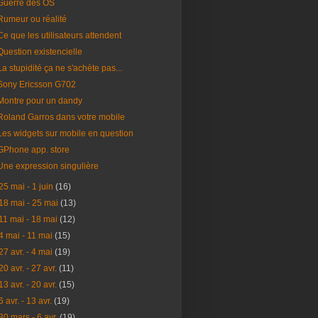
Guerre des OS
Rumeur ou réalité
Ce que les utilisateurs attendent
Question existencielle
La stupidité ça ne s'achète pas...
Sony Ericsson G702
Montre pour un dandy
Roland Garros dans votre mobile
Les widgets sur mobile en question
GPhone app. store
Une expression singulière
25 mai - 1 juin
(16)
18 mai - 25 mai
(13)
11 mai - 18 mai
(12)
4 mai - 11 mai
(15)
27 avr. - 4 mai
(19)
20 avr. - 27 avr.
(11)
13 avr. - 20 avr.
(15)
6 avr. - 13 avr.
(19)
30 mars - 6 avr.
(19)