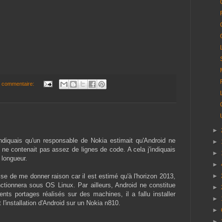
 commentaire:
►
ndiquais qu'un responsable de Nokia estimait qu'Android ne
►
l ne contenait pas assez de lignes de code. A cela j'indiquais
►
longueur.
►
sse de me donner raison car il est estimé qu'à l'horizon 2013,
►
ctionnera sous OS Linux. Par ailleurs, Android ne constitue
►
nts portages réalisés sur des machines, il a fallu installer
►
l'installation d'Android sur un Nokia n810.
►
►