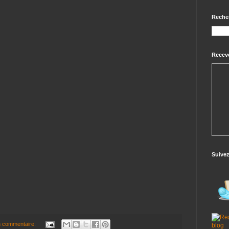
Reche
Receve
Suive
 commentaire: