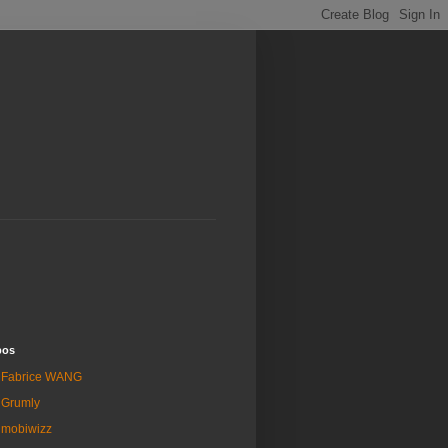
pos
Fabrice WANG
Grumly
mobiwizz