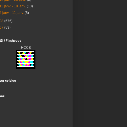
11 janv. - 18 janv.
(10)
4 janv. - 11 janv.
(8)
08
(576)
07
(53)
2D / Flashcode
HCCB
 sur ce blog
ats