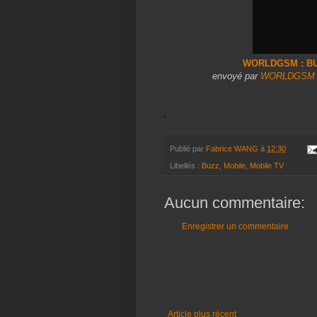
WORLDGSM : BU
envoyé par
WORLDGSM
Publié par
Fabrice WANG
à
12:30
Libellés :
Buzz
,
Mobile
,
Mobile TV
Aucun commentaire:
Enregistrer un commentaire
Article plus récent