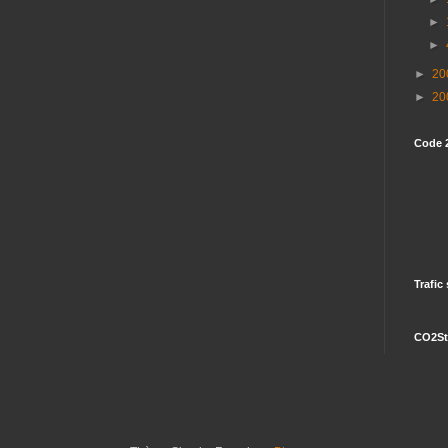
►
►
►
20
►
20
Code 
Trafic
CO2St