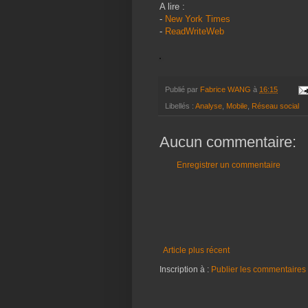
A lire :
-
New York Times
-
ReadWriteWeb
Publié par
Fabrice WANG
à
16:15
Libellés :
Analyse
,
Mobile
,
Réseau social
Aucun commentaire:
Enregistrer un commentaire
Article plus récent
Inscription à :
Publier les commentaires