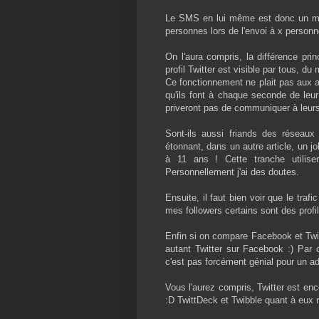
Le SMS en lui même est donc un m
personnes lors de l'envoi à x personn
On l'aura compris, la différence prin
profil Twitter est visible par tous, d
Ce fonctionnement ne plait pas aux a
qu'ils font à chaque seconde de leu
priveront pas de communiquer à leurs
Sont-ils aussi friands des réseaux
étonnant, dans un autre article, un jo
à 11 ans ! Cette tranche utiliser
Personnellement j'ai des doutes.
Ensuite, il faut bien voir que le traf
mes followers certains sont des profil
Enfin si on compare Facebook et Twitt
autant Twitter sur Facebook :) Pa
c'est pas forcément génial pour un a
Vous l'aurez compris, Twitter est enc
:D TwittDeck et Twibble quant à eux re