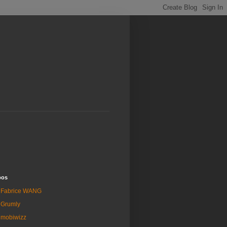
pos
Fabrice WANG
Grumly
mobiwizz