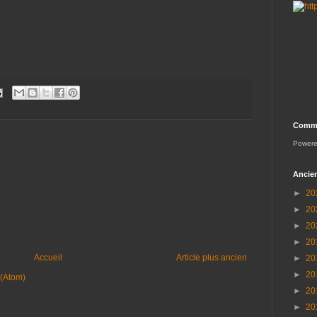
Comme
Power
Ancien
►
20
►
20
►
20
►
20
Accueil
Article plus ancien
►
20
►
20
 (Atom)
►
20
►
20