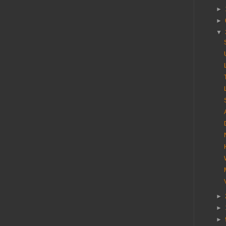
►
►
▼
►
►
►