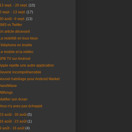
13 sept. - 20 sept.
(10)
6 sept. - 13 sept.
(17)
30 août - 6 sept.
(13)
SMS vs Twitter
Un article décevant
La mobilité en tous lieux
Téléphone en braille
Le mobile et la météo
SPB TV sur Android
Apple rejette une autre application
Devenir incompréhensible
Nouvel habillage pour Android Market
HandWave
Withings
Matifier son écran
Vous n'y avez pas échappé
23 août - 30 août
(5)
16 août - 23 août
(1)
9 août - 16 août
(4)