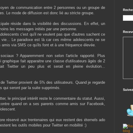
oyen de communication entre 2 personnes ou un groupe de
Reche
es. Le mode de diffusion est donc lié au stricte groupe.
cipale réside dans la visibilité des discussions. En effet, un
u moins les messages initiés par une personne.
Receve
dolescents c'est qu'il ne veulent pas que d'autres sachent ce
r vie... Le paradoxe est là car ces même adolescents ne se
 amis via SMS ce qu'ils font et à une fréquence élevée.
 sociaux ? Apparemment non selon l'article rapporté. Plus
li graphique fait apparaitre une classe d'utilisateurs âgés de 2
ait Twitter un peu plus et serait en pleine évolution...
ic de Twitter provient de 5% des utilisateurs. Quand je regarde
s qui seront par la suite supprimés.
Suive
er, le principal intérêt reste le commentaire du statut. Aussi,
r contre quand on a ses parents comme amis sur Facebook,
dolescent.
ore réservé aux trentenaires qui eux restent des éternels ado
stent les outils mobiles pour Twitter en mobilité :)