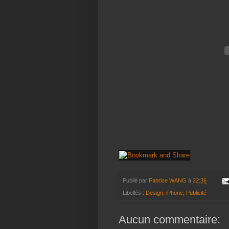
Publié par
Fabrice WANG
à
22:36
Libellés :
Design
,
iPhone
,
Publicité
Aucun commentaire: