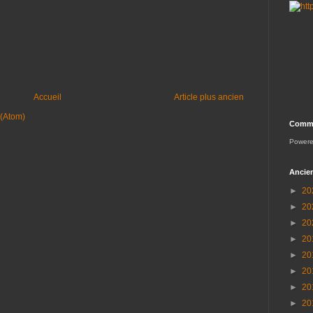
Accueil
Article plus ancien
 (Atom)
Comme
Power
Ancien
►
20
►
20
►
20
►
20
►
20
►
20
►
20
►
20