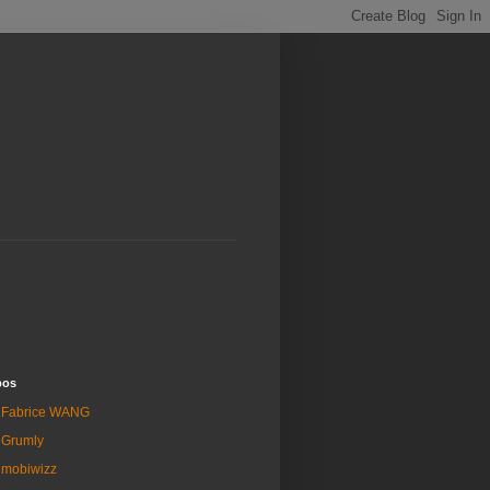
pos
Fabrice WANG
Grumly
mobiwizz