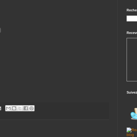
Reche
Receve
Suive