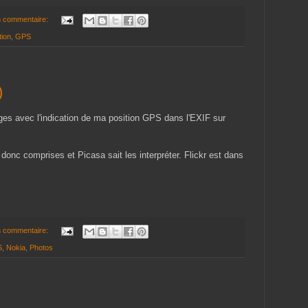
 commentaire:
tion
,
GPS
)
es avec l'indication de ma position GPS dans l'EXIF sur
onc comprises et Picasa sait les interpréter. Flickr est dans
 commentaire:
S
,
Nokia
,
Photos