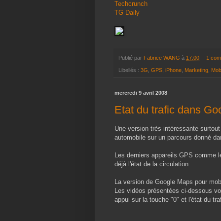
Techcrunch
TG Daily
Publié par
Fabrice WANG
à
17:00
1 com
Libellés :
3G
,
GPS
,
iPhone
,
Marketing
,
Mob
mercredi 9 avril 2008
Etat du trafic dans G
Une version très intéressante surtout si
automobile sur un parcours donné d
Les derniers appareils GPS comme l
déjà l'état de la circulation.
La version de Google Maps pour mobi
Les vidéos présentées ci-dessous vou
appui sur la touche "0" et l'état du tra