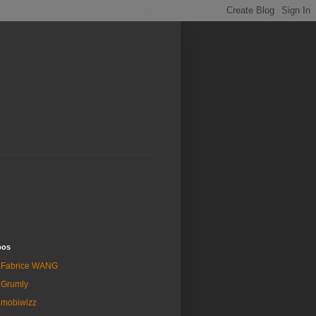
pos
Fabrice WANG
Grumly
mobiwizz