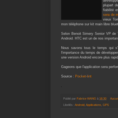
développ
plupart 
fiabilité
sera de m
vieux Tom
mon téléphone sur kit main libre bluet
Selon Benoit Simery Senior VP de
Android. HTC est un de nos important 
Nous savons tous le temps qui s'e
l'importance du temps de développemen
une version Android encore plus rapi
Gageons que l'application sera perfo
Source :
Pocket-lint
Publié par
Fabrice WANG
à
16:30
Aucun
Libellés :
Android
,
Applications
,
GPS