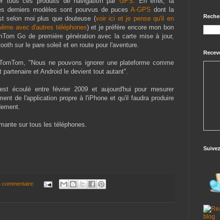
er tous ces produits de navigation par
GPS
. En effet, la
des derniers modèles sont pourvus de puces
A-GPS
dont la
Reche
 est selon moi plus que douteuse (
voir ici et je pense qu'il en
ême avec d'autres téléphones
) et je préfère encore mon bon
Tom Go de première génération avec la carte mise à jour,
ooth sur le pare soleil et en route pour l'aventure.
Receve
 TomTom, "Nous ne pouvons ignorer une plateforme comme
partenaire et Android le devient tout autant".
st écoulé entre février 2009 et aujourd'hui pour mesurer
t de l'application propre à l'iPhone et qu'il faudra produire
dement.
rmante sur tous les téléphones.
Suive
 commentaire: