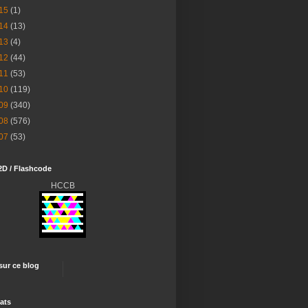
15
(1)
14
(13)
13
(4)
12
(44)
11
(53)
10
(119)
09
(340)
08
(576)
07
(53)
2D / Flashcode
HCCB
 sur ce blog
ats