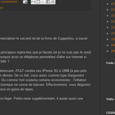
 commentaire:
►
20
one
►
20
►
20
►
20
►
20
►
20
cialiser le second né de la firme de Cuppertino, à savoir
►
20
►
20
►
20
principaux reproches que je faisais (et je ne suis pas le seul)
urquoi avoir un téléphone permettant d'aller sur Internet si
 56K ?
Code 
 intéressant. AT&T vendra ses iPhone 3G à 199$ (à peu près
'an dernier. De ce fait, vous aurez comme type d'argument :
le. Ou comme l'ont soutenu certains économistes : l'inflation
lectronique ne cesse de baisser. Effectivement, vous dégustez
seur en guise de repas.
si léger. Petite news supplémentaire, il aurait aussi une
Trafic
CO2St