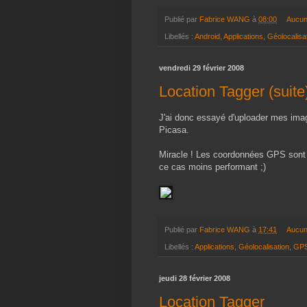
Publié par
Fabrice WANG
à
08:00
Aucun
Libellés :
Android
,
Applications
,
Géolocalisa
vendredi 29 février 2008
Location Tagger (suite
J'ai donc essayé d'uploader mes imag
Picasa.
Miracle ! Les coordonnées GPS sont d
ce cas moins performant ;)
Publié par
Fabrice WANG
à
17:41
Aucun
Libellés :
Applications
,
Géolocalisation
,
GP
jeudi 28 février 2008
Location Tagger