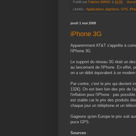
Publié par
Fabrice WANG
à
10:00
Aucun
Libellés :
Applications
,
AppStore
,
GPS
,
iPh
jeudi 1 mai 2008
iPhone 3G
Apparemment AT&T s'apprête à commer
l'iPhone 3G.
Le support du réseau 3G était un des 
au lancement de l'iPhone. En effet, po
on a un débit équivalent à un modem
Par contre, c'est le prix qui devient
132€). On est bien loin des prix de l
l'inflation pour l'iPhone : pas possib
est stable car le prix des produits é
chaque jour un téléphone et un télévi
Gageons qu'en Europe le prix soit aus
puce GPS.
Sources
: