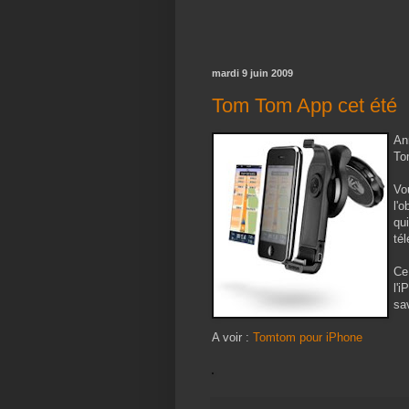
mardi 9 juin 2009
Tom Tom App cet été
An
To
Vo
l'
qu
té
Ce
l'
sav
A voir :
Tomtom pour iPhone