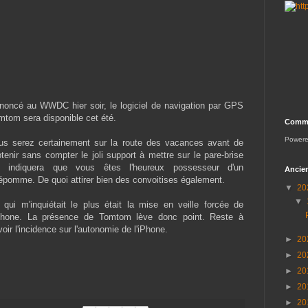
noncé au WWDC hier soir, le logiciel de navigation par GPS
mtom sera disponible cet été.
Comme
Power
us serez certainement sur la route des vacances avant de
obtenir sans compter le joli support à mettre sur le pare-brise
i indiquera que vous êtes l'heureux possesseur d'un
Ancien
lépomme. De quoi attirer bien des convoitises également.
▼
20
▼
 qui m'inquiétait le plus était la mise en veille forcée de
iPhone. La présence de Tomtom lève donc point. Reste à
oir l'incidence sur l'autonomie de l'iPhone.
►
20
►
20
►
20
►
20
►
20