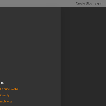
pos
Fabrice WANG
Grumly
mobiwizz