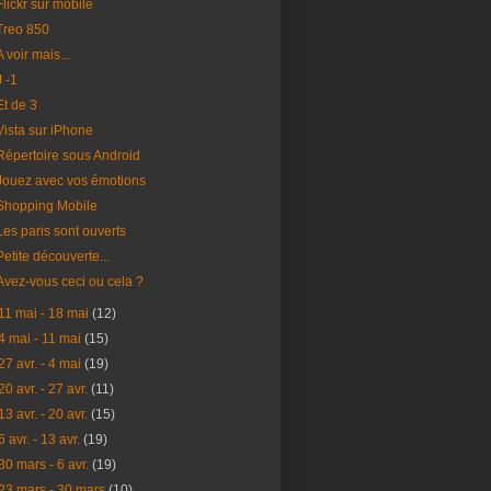
Flickr sur mobile
Treo 850
A voir mais...
J -1
Et de 3
Vista sur iPhone
Répertoire sous Android
Jouez avec vos émotions
Shopping Mobile
Les paris sont ouverts
Petite découverte...
Avez-vous ceci ou cela ?
11 mai - 18 mai
(12)
4 mai - 11 mai
(15)
27 avr. - 4 mai
(19)
20 avr. - 27 avr.
(11)
13 avr. - 20 avr.
(15)
6 avr. - 13 avr.
(19)
30 mars - 6 avr.
(19)
23 mars - 30 mars
(10)