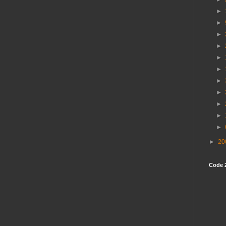
►
►
►
►
►
►
►
►
►
►
►
►
20
Code 