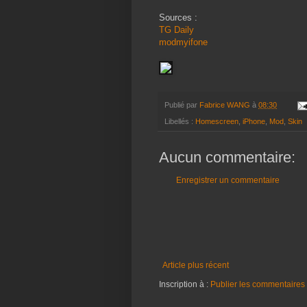
Sources :
TG Daily
modmyifone
Publié par
Fabrice WANG
à
08:30
Libellés :
Homescreen
,
iPhone
,
Mod
,
Skin
Aucun commentaire:
Enregistrer un commentaire
Article plus récent
Inscription à :
Publier les commentaires