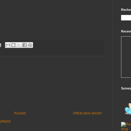
Reche
Receve
Suive
Accueil
Article plus ancien
 (Atom)