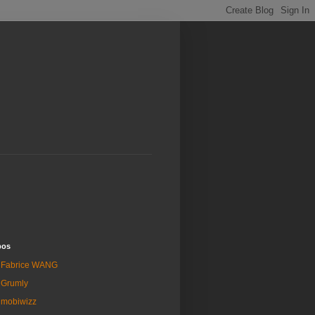
pos
Fabrice WANG
Grumly
mobiwizz