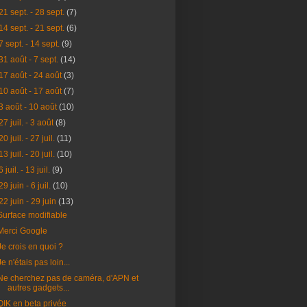
21 sept. - 28 sept.
(7)
14 sept. - 21 sept.
(6)
7 sept. - 14 sept.
(9)
31 août - 7 sept.
(14)
17 août - 24 août
(3)
10 août - 17 août
(7)
3 août - 10 août
(10)
27 juil. - 3 août
(8)
20 juil. - 27 juil.
(11)
13 juil. - 20 juil.
(10)
6 juil. - 13 juil.
(9)
29 juin - 6 juil.
(10)
22 juin - 29 juin
(13)
Surface modifiable
Merci Google
Je crois en quoi ?
Je n'étais pas loin...
Ne cherchez pas de caméra, d'APN et
autres gadgets...
QIK en beta privée