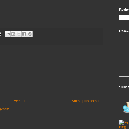
Reche
Receve
Suive
Accueil
Article plus ancien
 (Atom)