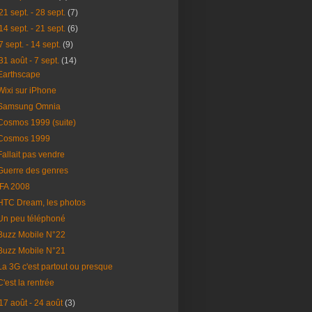
21 sept. - 28 sept.
(7)
14 sept. - 21 sept.
(6)
7 sept. - 14 sept.
(9)
31 août - 7 sept.
(14)
Earthscape
Wixi sur iPhone
Samsung Omnia
Cosmos 1999 (suite)
Cosmos 1999
Fallait pas vendre
Guerre des genres
IFA 2008
HTC Dream, les photos
Un peu téléphoné
Buzz Mobile N°22
Buzz Mobile N°21
La 3G c'est partout ou presque
C'est la rentrée
17 août - 24 août
(3)