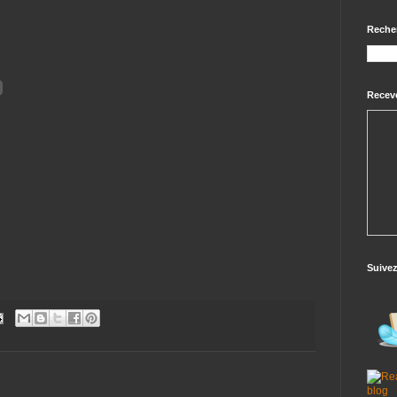
Reche
Receve
Suive