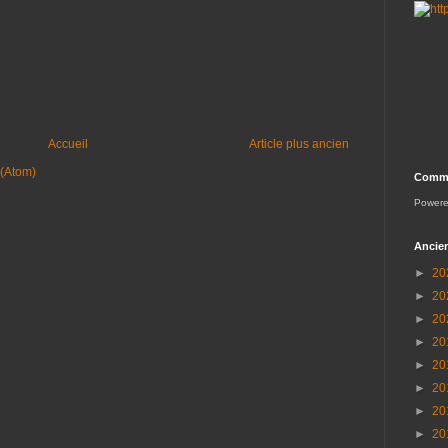
Accueil
Article plus ancien
 (Atom)
Comme
Power
Ancien
►
20
►
20
►
20
►
20
►
20
►
20
►
20
►
20