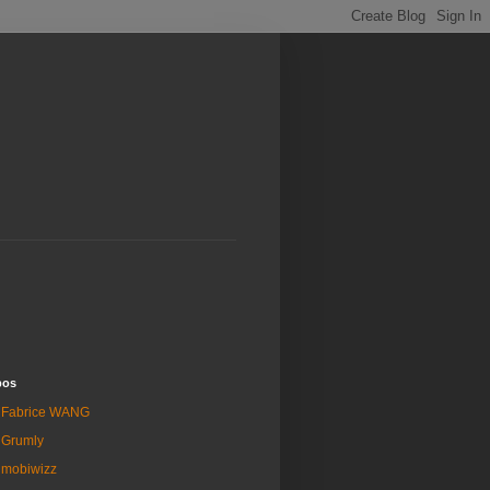
pos
Fabrice WANG
Grumly
mobiwizz