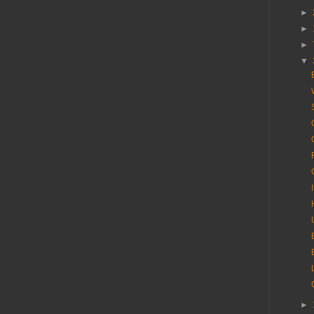
►
►
►
▼
►