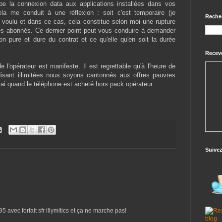
e la connexion data aux applications installées dans vos
la me conduit à une réflexion : soit c'est temporaire (je
Reche
 voulu et dans ce cas, cela constitue selon moi une rupture
ses abonnés. Ce dernier point peut vous conduire à demander
ion pure et dure du contrat et ce qu'elle qu'en soit la durée
Receve
 l'opérateur est manifeste. Il est regrettable qu'à l'heure de
 disant illimitées nous soyons cantonnés aux offres pauvres
rai quand le téléphone est acheté hors pack opérateur.
Suive
5 avec forfait sfr illymitics et ça ne marche pas!