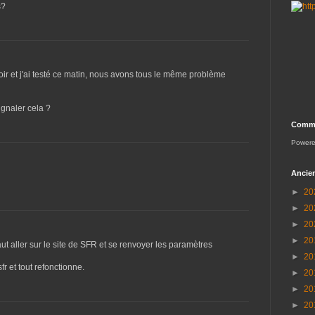
s?
oir et j'ai testé ce matin, nous avons tous le même problème
gnaler cela ?
Comme
Power
Ancien
►
20
►
20
►
20
►
20
faut aller sur le site de SFR et se renvoyer les paramètres
►
20
r et tout refonctionne.
►
20
►
20
►
20