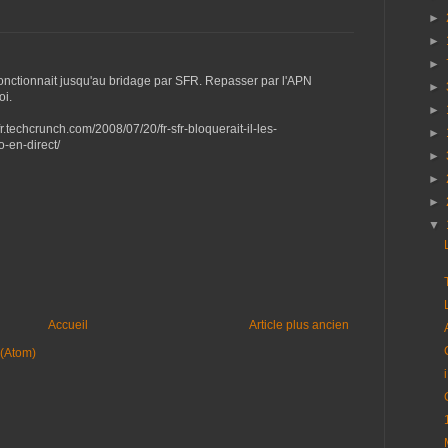
►
►
►
fonctionnait jusqu'au bridage par SFR. Repasser par l'APN
►
oi.
►
fr.techcrunch.com/2008/07/20/fr-sfr-bloquerait-il-les-
►
-en-direct/
►
►
►
▼
Accueil
Article plus ancien
 (Atom)