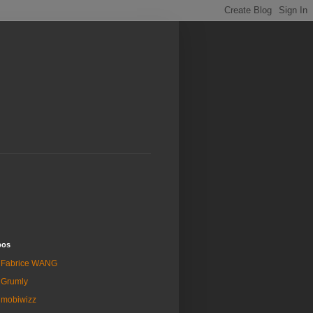
pos
Fabrice WANG
Grumly
mobiwizz