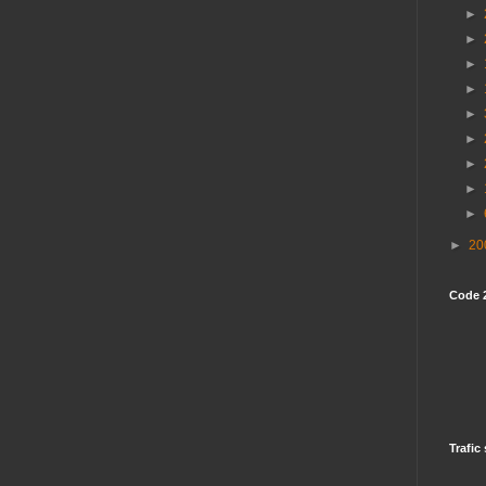
►
►
►
►
►
►
►
►
►
►
20
Code 
Trafic