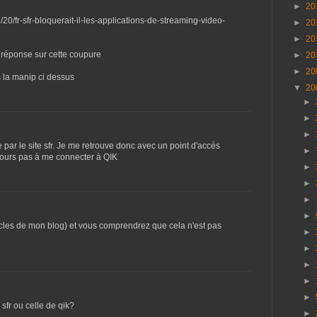
►
20
/20/fr-sfr-bloquerait-il-les-applications-de-streaming-video-
►
20
►
20
éponse sur cette coupure
►
20
►
20
 la manip ci dessus
▼
20
►
►
►
ge par le site sfr. Je me retrouve donc avec un point d'accés
►
jours pas à me connecter à QIK
►
►
►
►
icles de mon blog) et vous comprendrez que cela n'est pas
►
►
►
►
►
 sfr ou celle de qik?
►