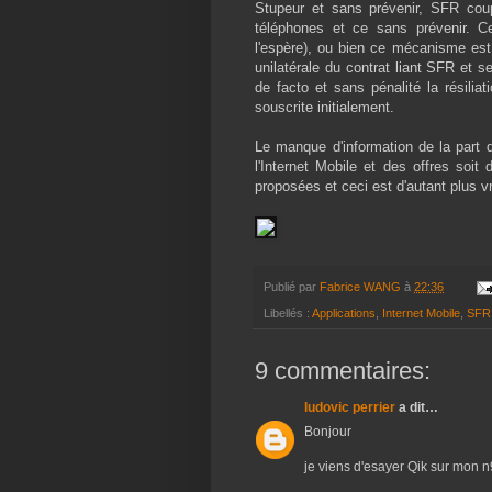
Stupeur et sans prévenir, SFR coup
téléphones et ce sans prévenir. Ce
l'espère), ou bien ce mécanisme est
unilatérale du contrat liant SFR et 
de facto et sans pénalité la résiliat
souscrite initialement.
Le manque d'information de la part de
l'Internet Mobile et des offres soit
proposées et ceci est d'autant plus v
Publié par
Fabrice WANG
à
22:36
Libellés :
Applications
,
Internet Mobile
,
SFR
9 commentaires:
ludovic perrier
a dit…
Bonjour
je viens d'esayer Qik sur mon n9