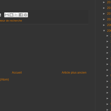
►
20
►
20
►
20
►
20
teur de recherche
►
20
▼
20
►
►
►
►
►
►
►
Accueil
Article plus ancien
►
 (Atom)
►
►
►
►
►
►