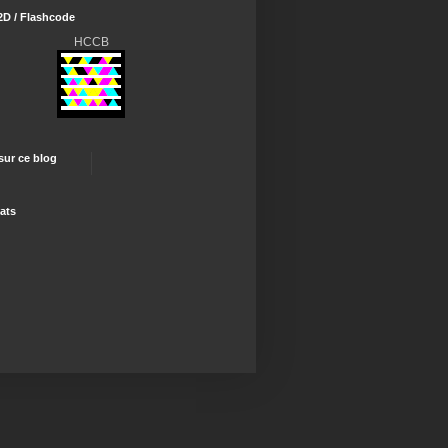
2D / Flashcode
HCCB
 sur ce blog
ats