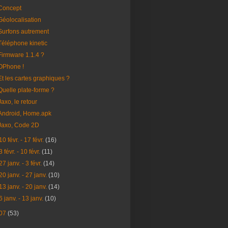
Concept
Géolocalisation
Surfons autrement
Téléphone kinetic
Firmware 1.1.4 ?
OPhone !
Et les cartes graphiques ?
Quelle plate-forme ?
Jaxo, le retour
Android, Home.apk
Jaxo, Code 2D
10 févr. - 17 févr.
(16)
3 févr. - 10 févr.
(11)
27 janv. - 3 févr.
(14)
20 janv. - 27 janv.
(10)
13 janv. - 20 janv.
(14)
6 janv. - 13 janv.
(10)
07
(53)