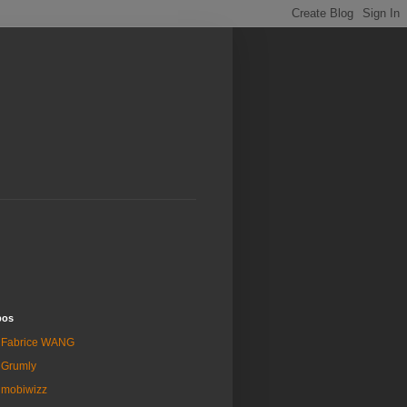
pos
Fabrice WANG
Grumly
mobiwizz