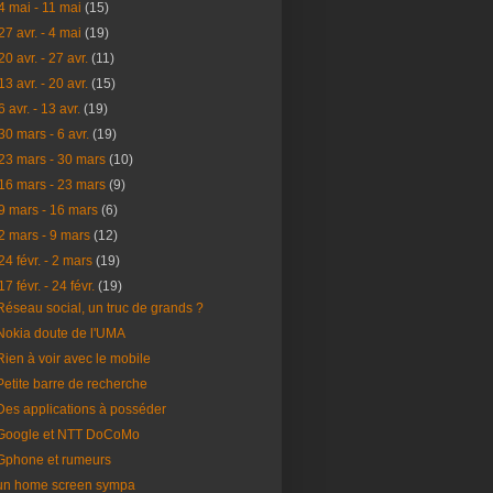
4 mai - 11 mai
(15)
27 avr. - 4 mai
(19)
20 avr. - 27 avr.
(11)
13 avr. - 20 avr.
(15)
6 avr. - 13 avr.
(19)
30 mars - 6 avr.
(19)
23 mars - 30 mars
(10)
16 mars - 23 mars
(9)
9 mars - 16 mars
(6)
2 mars - 9 mars
(12)
24 févr. - 2 mars
(19)
17 févr. - 24 févr.
(19)
Réseau social, un truc de grands ?
Nokia doute de l'UMA
Rien à voir avec le mobile
Petite barre de recherche
Des applications à posséder
Google et NTT DoCoMo
Gphone et rumeurs
un home screen sympa