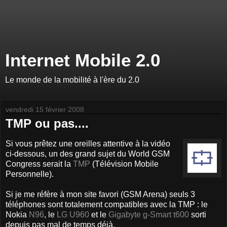
Internet Mobile 2.0
Le monde de la mobilité à l'ère du 2.0
vendredi 15 février 2008
TMP ou pas....
Si vous prêtez une oreilles attentive à la vidéo
ci-dessous, un des grand sujet du World GSM
Congress serait la
TMP
(Télévision Mobile
Personnelle).
Si je me réfère à mon site favori (GSM Arena) seuls 3
téléphones sont totalement compatibles avec la TMP : le
Nokia
N96
, le
LG U960
et le
Gigabyte g-Smart t600
sorti
depuis pas mal de temps déjà.