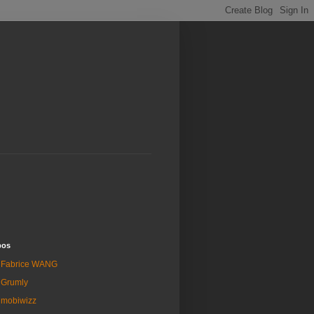
pos
Fabrice WANG
Grumly
mobiwizz