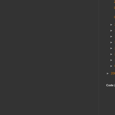
►
►
►
►
►
►
►
►
►
20
Code 