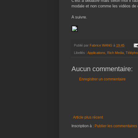
C'est à débattre mais selon moi il fa
modale et non comme les vidéos de 
A suivre.
Publié par
Fabrice WANG
à
19:45
Libellés :
Applications
,
Rich Media
,
Télépho
Aucun commentaire:
Enregistrer un commentaire
Article plus récent
Inscription à :
Publier les commentaires