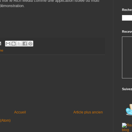
ut voir le Rich Media comme une application isolée ou multi
démonstration.
Reche
Receve
ne
Suive
Accueil
Article plus ancien
 (Atom)